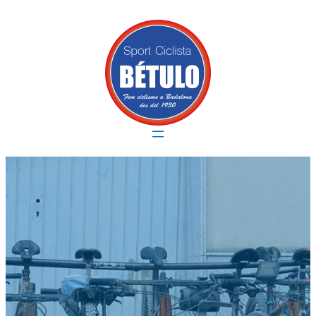
Vés
al
contingut