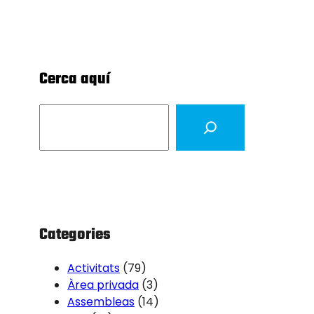
Cerca aquí
S
e
a
r
c
h
Categories
Activitats
(79)
Àrea privada
(3)
Assembleas
(14)