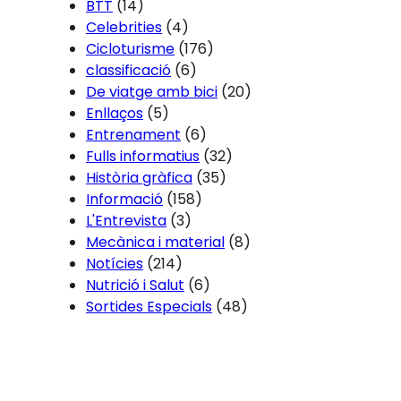
BTT
(14)
Celebrities
(4)
Cicloturisme
(176)
classificació
(6)
De viatge amb bici
(20)
Enllaços
(5)
Entrenament
(6)
Fulls informatius
(32)
Història gràfica
(35)
Informació
(158)
L'Entrevista
(3)
Mecànica i material
(8)
Notícies
(214)
Nutrició i Salut
(6)
Sortides Especials
(48)