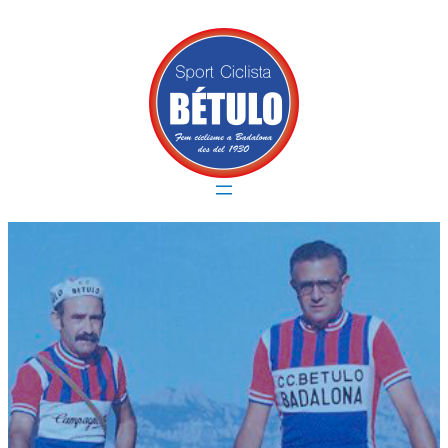
Vés
al
contingut