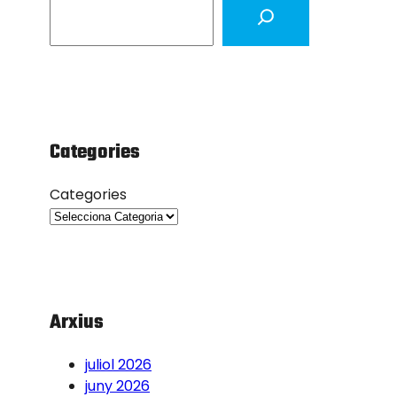
e
a
r
c
h
Categories
Categories
Arxius
juliol 2026
juny 2026