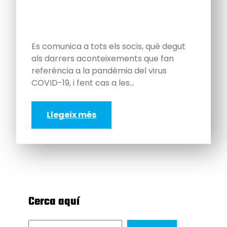
Es comunica a tots els socis, què degut
als darrers aconteixements que fan
referència a la pandèmia del virus
COVID-19, i fent cas a les…
Llegeix més
Cerca aquí
S