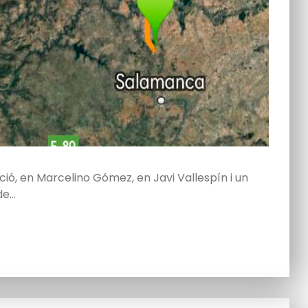
ió, en Marcelino Gómez, en Javi Vallespín i un
de…