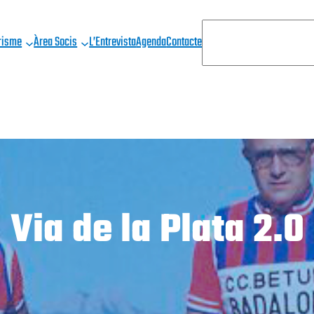
C
risme
Àrea Socis
L’Entrevista
Agenda
Contacte
E
R
C
A
Via de la Plata 2.0