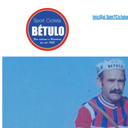
Vés
al
Inici
Qui Som?
Ciclotu
contingut