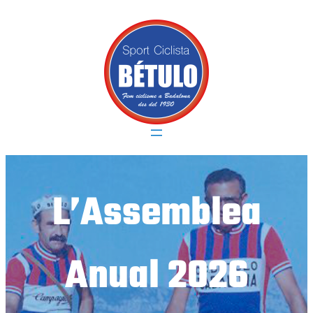
Vés
al
contingut
L’Assemblea
Anual 2026