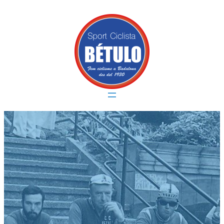
Vés
al
contingut