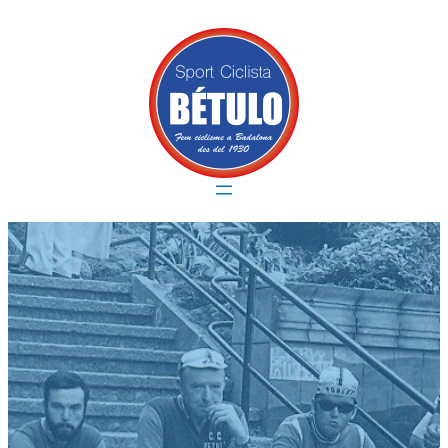
Vés
al
contingut