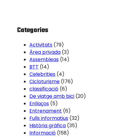
c
h
Categories
Activitats
(79)
Àrea privada
(3)
Assembleas
(14)
BTT
(14)
Celebrities
(4)
Cicloturisme
(176)
classificació
(6)
De viatge amb bici
(20)
Enllaços
(5)
Entrenament
(6)
Fulls informatius
(32)
Història gràfica
(35)
Informació
(158)