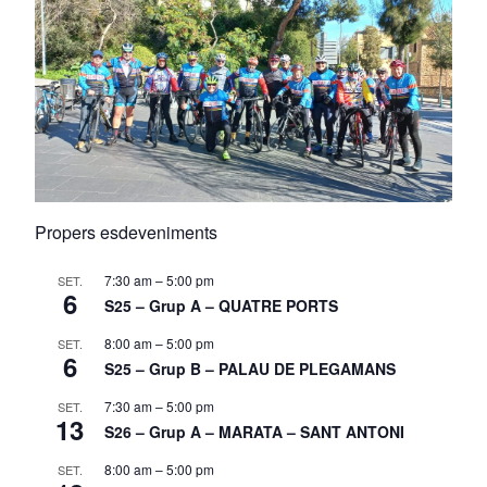
Propers esdeveniments
7:30 am
–
5:00 pm
SET.
6
S25 – Grup A – QUATRE PORTS
8:00 am
–
5:00 pm
SET.
6
S25 – Grup B – PALAU DE PLEGAMANS
7:30 am
–
5:00 pm
SET.
13
S26 – Grup A – MARATA – SANT ANTONI
8:00 am
–
5:00 pm
SET.