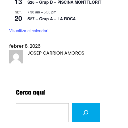
13
S26 – Grup B – PISCINA MONTFLORIT
7:30 am
–
5:00 pm
SET.
20
S27 – Grup A – LA ROCA
Visualitza el calendari
febrer 8, 2026
JOSEP CARRION AMOROS
Cerca aquí
S
e
a
r