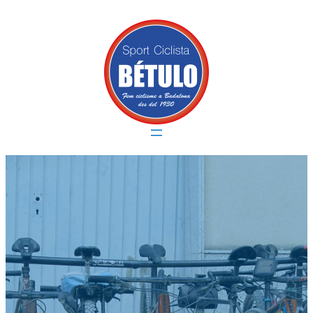
Vés
al
contingut