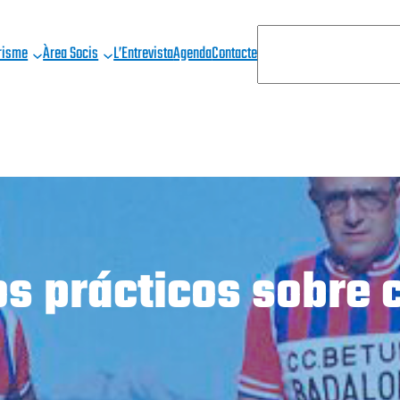
C
risme
Àrea Socis
L’Entrevista
Agenda
Contacte
E
R
C
A
s prácticos sobre 