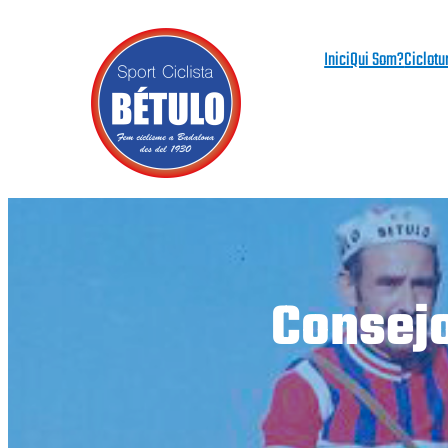
Vés
al
Inici
Qui Som?
Ciclotu
contingut
Consejo