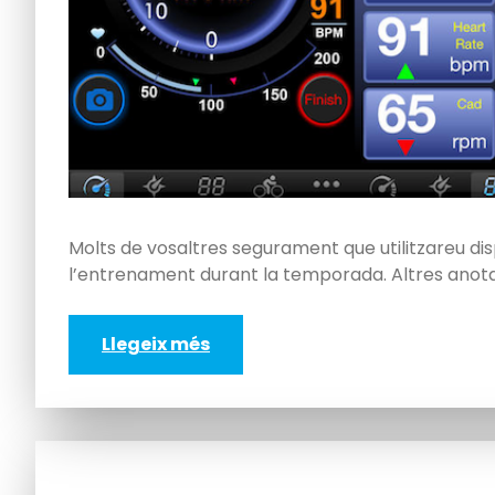
Molts de vosaltres segurament que utilitzareu disp
l’entrenament durant la temporada. Altres anotar
Llegeix més