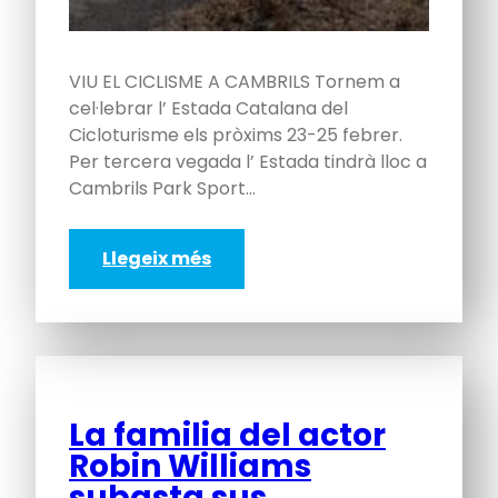
VIU EL CICLISME A CAMBRILS Tornem a
cel·lebrar l’ Estada Catalana del
Cicloturisme els pròxims 23-25 febrer.
Per tercera vegada l’ Estada tindrà lloc a
Cambrils Park Sport…
Llegeix més
La familia del actor
Robin Williams
subasta sus