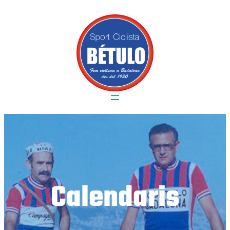
Vés
al
contingut
Calendaris