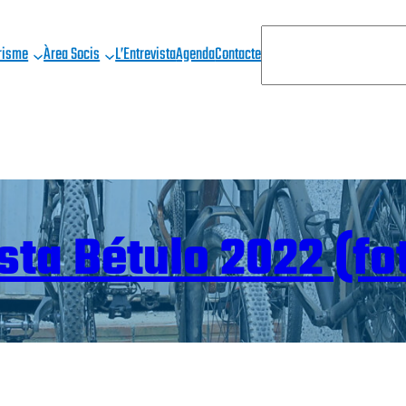
C
risme
Àrea Socis
L’Entrevista
Agenda
Contacte
E
R
C
A
ista Bétulo 2022 (fo