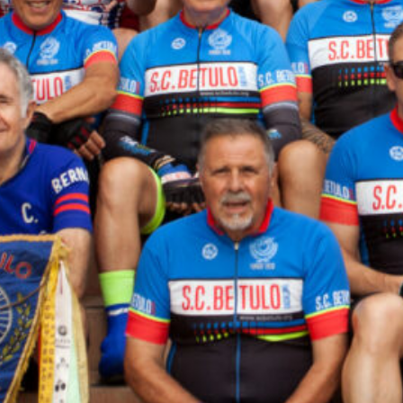
juliol 2026
juny 2026
maig 2026
abril 2026
març 2026
febrer 2026
gener 2026
octubre 2025
setembre 2025
agost 2025
març 2025
febrer 2025
gener 2025
desembre 2024
octubre 2024
juliol 2024
juny 2024
maig 2024
març 2024