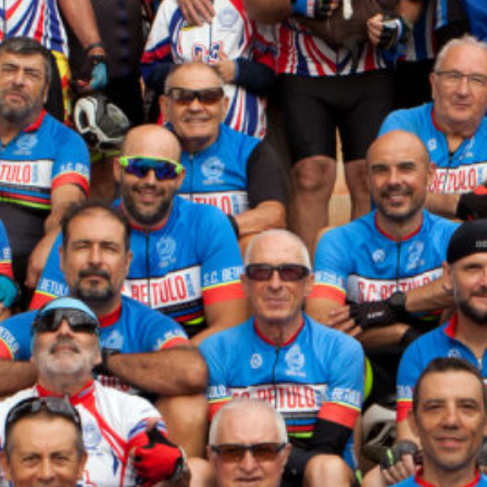
classificació
(6)
De viatge amb bici
(20)
Enllaços
(5)
Entrenament
(6)
Fulls informatius
(32)
Història gràfica
(35)
Informació
(158)
L'Entrevista
(3)
Mecànica i material
(8)
Notícies
(214)
Nutrició i Salut
(6)
Sortides Especials
(48)
Arxius