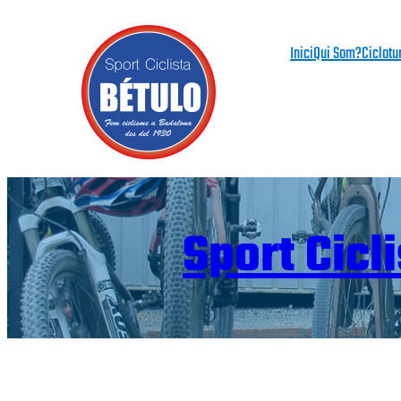
Vés
al
Inici
Qui Som?
Ciclotu
contingut
Sport Cicl