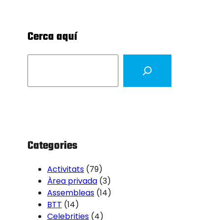
Cerca aquí
S
e
a
r
c
h
Categories
Activitats
(79)
Àrea privada
(3)
Assembleas
(14)
BTT
(14)
Celebrities
(4)