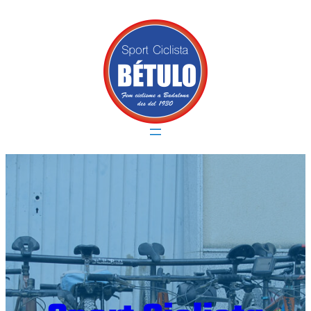
Vés
al
contingut