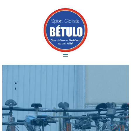
Vés
al
contingut