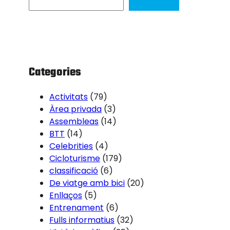
a
r
c
h
Categories
Activitats
(79)
Àrea privada
(3)
Assembleas
(14)
BTT
(14)
Celebrities
(4)
Cicloturisme
(179)
classificació
(6)
De viatge amb bici
(20)
Enllaços
(5)
Entrenament
(6)
Fulls informatius
(32)