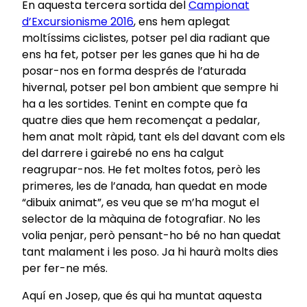
En aquesta tercera sortida del
Campionat
d’Excursionisme 2016
, ens hem aplegat
moltíssims ciclistes, potser pel dia radiant que
ens ha fet, potser per les ganes que hi ha de
posar-nos en forma després de l’aturada
hivernal, potser pel bon ambient que sempre hi
ha a les sortides. Tenint en compte que fa
quatre dies que hem recomençat a pedalar,
hem anat molt ràpid, tant els del davant com els
del darrere i gairebé no ens ha calgut
reagrupar-nos. He fet moltes fotos, però les
primeres, les de l’anada, han quedat en mode
“dibuix animat”, es veu que se m’ha mogut el
selector de la màquina de fotografiar. No les
volia penjar, però pensant-ho bé no han quedat
tant malament i les poso. Ja hi haurà molts dies
per fer-ne més.
Aquí en Josep, que és qui ha muntat aquesta