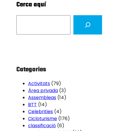
Cerca aquí
S
e
a
r
c
h
Categories
Activitats
(79)
Àrea privada
(3)
Assembleas
(14)
BTT
(14)
Celebrities
(4)
Cicloturisme
(176)
classificació
(6)