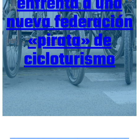
enfrenta a una
nueva federación
«pirata» de
cicloturismo