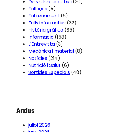
De viatge amb bici
(20)
Enllaços
(5)
Entrenament
(6)
Fulls informatius
(32)
Història gràfica
(35)
Informació
(158)
L'Entrevista
(3)
Mecànica i material
(8)
Notícies
(214)
Nutrició i Salut
(6)
Sortides Especials
(48)
Arxius
juliol 2026