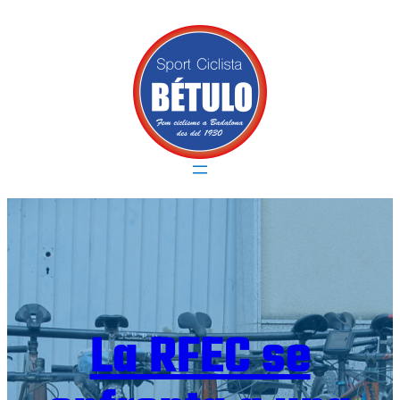
Vés
al
contingut
La RFEC se