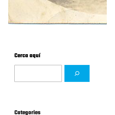
Cerca aquí
S
e
a
r
c
h
Categories