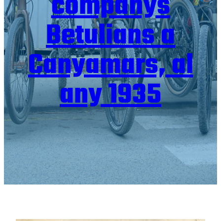
companys
Betulians a
Canyamars, al
any 1935