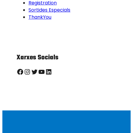
Registration
Sortides Especials
ThankYou
Xarxes Socials
Facebook
Instagram
Twitter
YouTube
LinkedIn