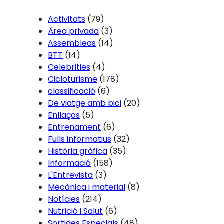
Activitats
(79)
Àrea privada
(3)
Assembleas
(14)
BTT
(14)
Celebrities
(4)
Cicloturisme
(178)
classificació
(6)
De viatge amb bici
(20)
Enllaços
(5)
Entrenament
(6)
Fulls informatius
(32)
Història gràfica
(35)
Informació
(158)
L'Entrevista
(3)
Mecànica i material
(8)
Notícies
(214)
Nutrició i Salut
(6)
Sortides Especials
(48)