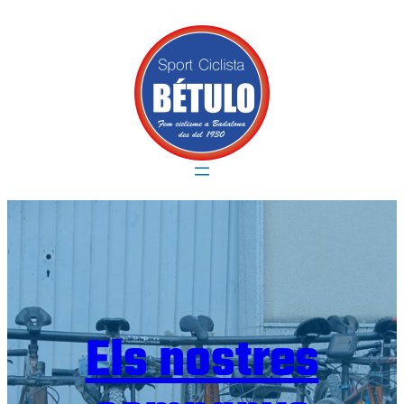
Vés
al
contingut
Els nostres