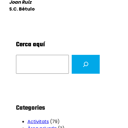
Joan Ruiz
S.C. Bétulo
Cerca aquí
S
e
a
r
c
h
Categories
Activitats
(79)