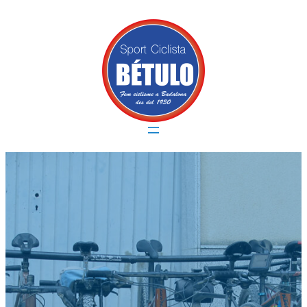
Vés
al
contingut