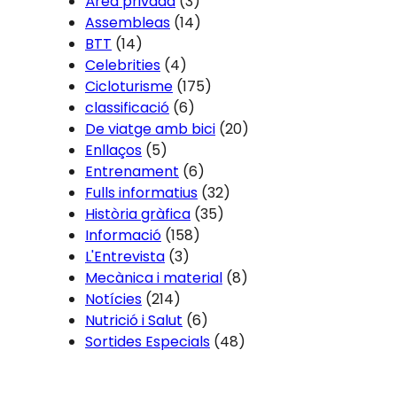
Àrea privada
(3)
Assembleas
(14)
BTT
(14)
Celebrities
(4)
Cicloturisme
(175)
classificació
(6)
De viatge amb bici
(20)
Enllaços
(5)
Entrenament
(6)
Fulls informatius
(32)
Història gràfica
(35)
Informació
(158)
L'Entrevista
(3)
Mecànica i material
(8)
Notícies
(214)
Nutrició i Salut
(6)
Sortides Especials
(48)