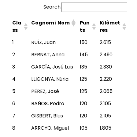
Search:
Cla
Cognom i Nom
Pun
Kilòmet
ss
ts
res
1
RUÍZ, Juan
150
2.615
2
BERNAT, Anna
145
2.490
3
GARCÍA, José Luis
135
2.330
4
LLIGONYA, Núria
125
2.220
5
PÉREZ, José
125
2.065
6
BAÑOS, Pedro
120
2.105
7
GISBERT, Blas
120
2.105
8
ARROYO, Miguel
105
1.805