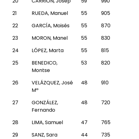
20
CARRIÓN, Josep
59
990
21
RUEDA, Manuel
55
905
22
GARCÍA, Moisés
55
870
23
MORON, Manel
55
830
24
LÓPEZ, Marta
55
815
25
BENEDICO,
53
820
Montse
26
VELÁZQUEZ, José
48
910
Mª
27
GONZÁLEZ,
48
720
Fernando
28
LIMA, Samuel
47
765
29
SANZ, Sara
44
735