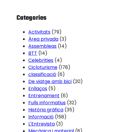
h
Categories
Activitats
(79)
Àrea privada
(3)
Assembleas
(14)
BTT
(14)
Celebrities
(4)
Cicloturisme
(178)
classificació
(6)
De viatge amb bici
(20)
Enllaços
(5)
Entrenament
(6)
Fulls informatius
(32)
Història gràfica
(35)
Informació
(158)
L'Entrevista
(3)
Mecànica i material
(8)