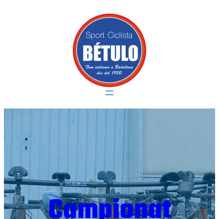
Vés
al
contingut
Campionat