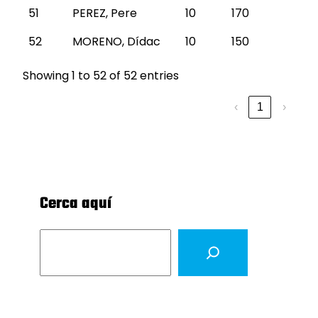
51
PEREZ, Pere
10
170
52
MORENO, Dídac
10
150
Showing 1 to 52 of 52 entries
‹
1
›
Cerca aquí
S
e
a
r
c