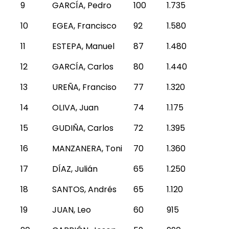
9
GARCÍA, Pedro
100
1.735
10
EGEA, Francisco
92
1.580
11
ESTEPA, Manuel
87
1.480
12
GARCÍA, Carlos
80
1.440
13
UREÑA, Franciso
77
1.320
14
OLIVA, Juan
74
1.175
15
GUDIÑA, Carlos
72
1.395
16
MANZANERA, Toni
70
1.360
17
DÍAZ, Julián
65
1.250
18
SANTOS, Andrés
65
1.120
19
JUAN, Leo
60
915