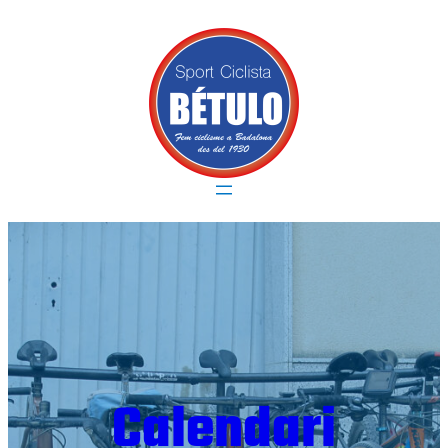
Vés
al
contingut
Calendari