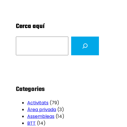
Cerca aquí
S
e
a
r
c
h
Categories
Activitats
(79)
Àrea privada
(3)
Assembleas
(14)
BTT
(14)