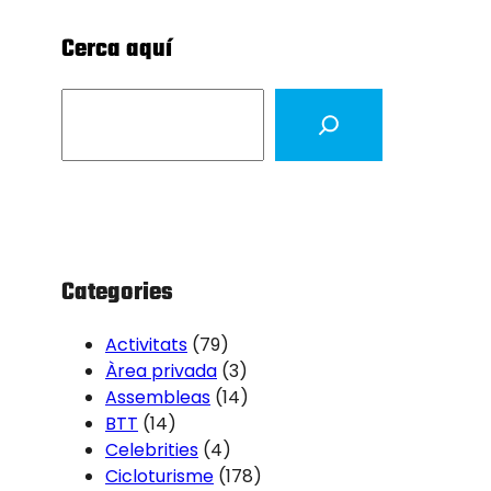
Cerca aquí
S
e
a
r
c
h
Categories
Activitats
(79)
Àrea privada
(3)
Assembleas
(14)
BTT
(14)
Celebrities
(4)
Cicloturisme
(178)