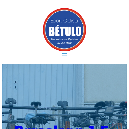
Vés
al
contingut