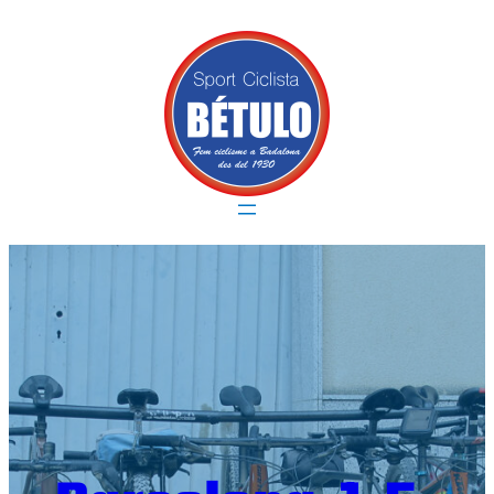
Vés
al
contingut