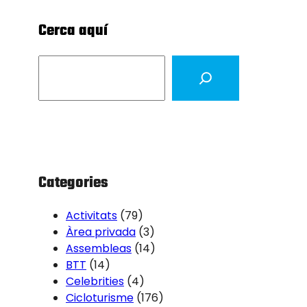
Cerca aquí
S
e
a
r
c
h
Categories
Activitats
(79)
Àrea privada
(3)
Assembleas
(14)
BTT
(14)
Celebrities
(4)
Cicloturisme
(176)