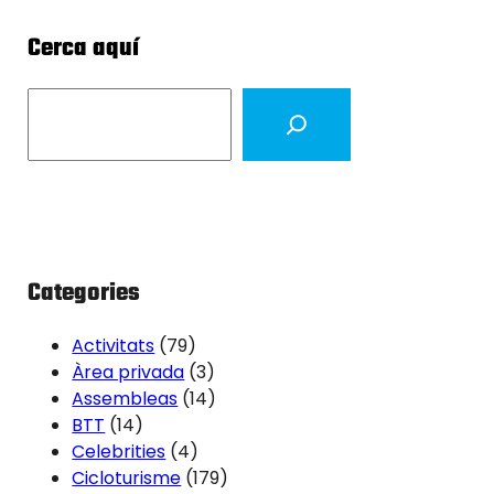
Cerca aquí
S
e
a
r
c
h
Categories
Activitats
(79)
Àrea privada
(3)
Assembleas
(14)
BTT
(14)
Celebrities
(4)
Cicloturisme
(179)