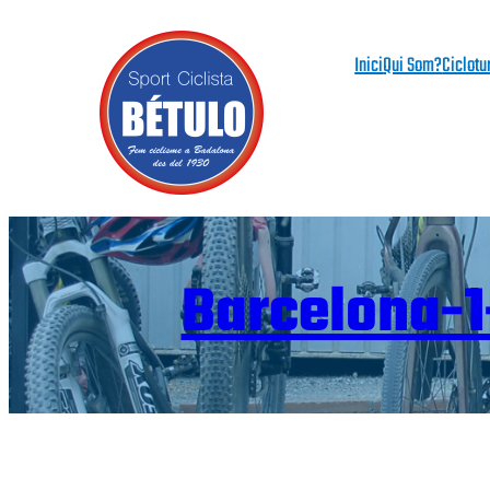
Vés
al
Inici
Qui Som?
Ciclotu
contingut
Barcelona-1