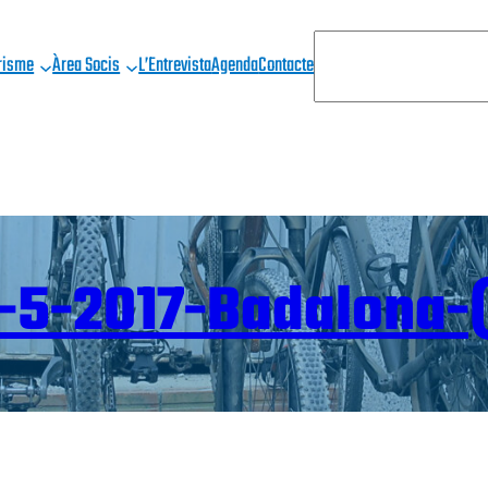
C
risme
Àrea Socis
L’Entrevista
Agenda
Contacte
E
R
C
A
-5-2017-Badalona-(