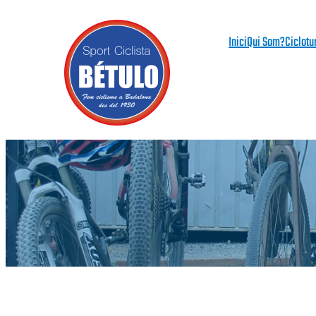
Vés
al
Inici
Qui Som?
Ciclotu
contingut