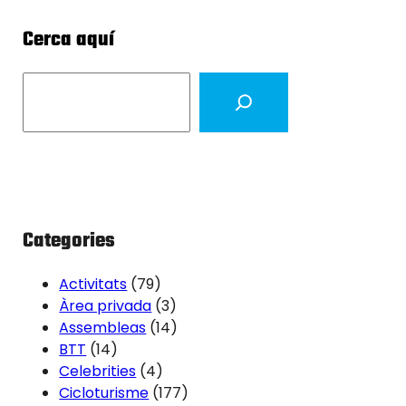
Cerca aquí
S
e
a
r
c
h
Categories
Activitats
(79)
Àrea privada
(3)
Assembleas
(14)
BTT
(14)
Celebrities
(4)
Cicloturisme
(177)