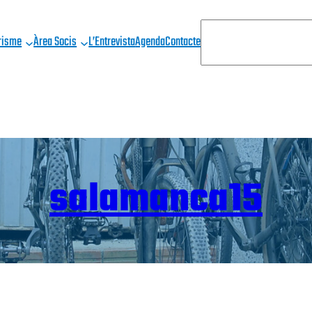
C
risme
Àrea Socis
L’Entrevista
Agenda
Contacte
E
R
C
A
salamanca15