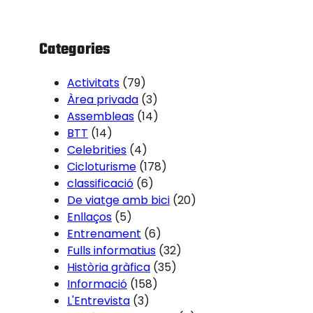
h
Categories
Activitats
(79)
Àrea privada
(3)
Assembleas
(14)
BTT
(14)
Celebrities
(4)
Cicloturisme
(178)
classificació
(6)
De viatge amb bici
(20)
Enllaços
(5)
Entrenament
(6)
Fulls informatius
(32)
Història gràfica
(35)
Informació
(158)
L'Entrevista
(3)