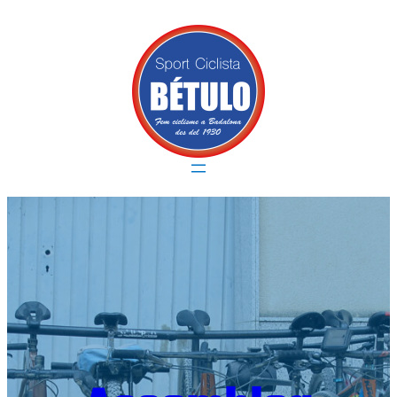
Vés
al
contingut