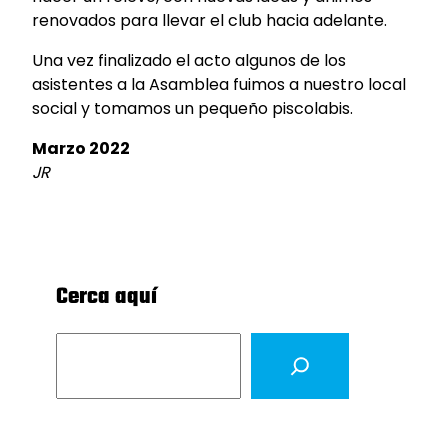
renovados para llevar el club hacia adelante.
Una vez finalizado el acto algunos de los
asistentes a la Asamblea fuimos a nuestro local
social y tomamos un pequeño piscolabis.
Marzo 2022
JR
Cerca aquí
S
e
a
r
c