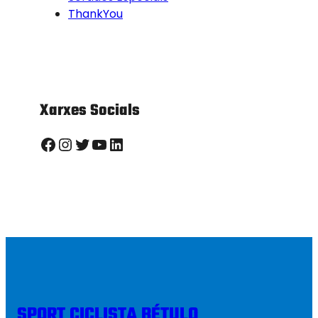
ThankYou
Xarxes Socials
Facebook
Instagram
Twitter
YouTube
LinkedIn
SPORT CICLISTA BÉTULO