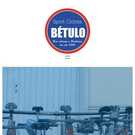
Vés
al
contingut