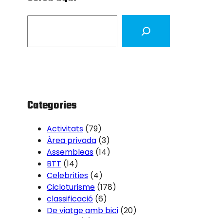
S
e
a
r
c
h
Categories
Activitats
(79)
Àrea privada
(3)
Assembleas
(14)
BTT
(14)
Celebrities
(4)
Cicloturisme
(178)
classificació
(6)
De viatge amb bici
(20)