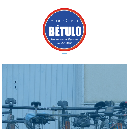
Vés
al
contingut