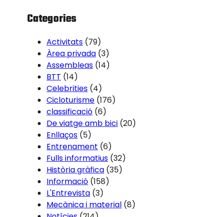
Categories
Activitats
(79)
Àrea privada
(3)
Assembleas
(14)
BTT
(14)
Celebrities
(4)
Cicloturisme
(176)
classificació
(6)
De viatge amb bici
(20)
Enllaços
(5)
Entrenament
(6)
Fulls informatius
(32)
Història gràfica
(35)
Informació
(158)
L'Entrevista
(3)
Mecànica i material
(8)
Notícies
(214)