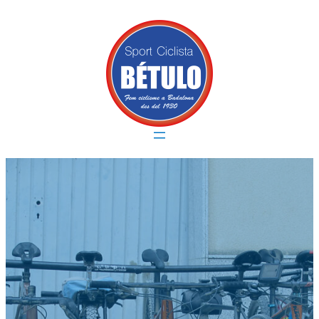
Vés
al
contingut