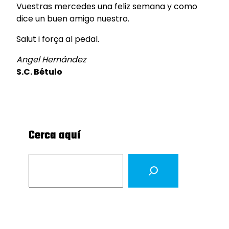
Vuestras mercedes una feliz semana y como
dice un buen amigo nuestro.
Salut i força al pedal.
Angel Hernández
S.C. Bétulo
Cerca aquí
S
e
a
r
c
h