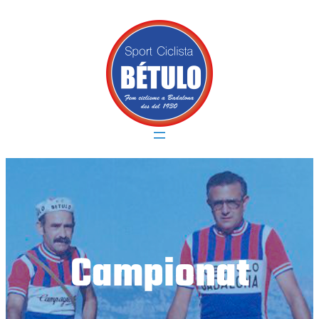
Vés
al
contingut
Campionat