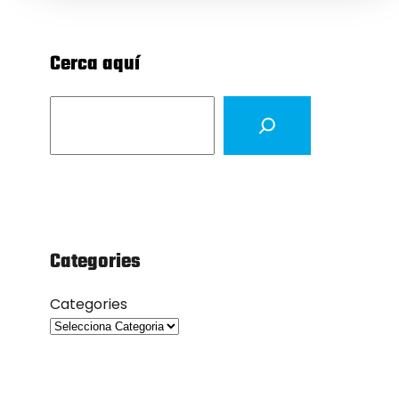
Cerca aquí
S
e
a
r
c
h
Categories
Categories