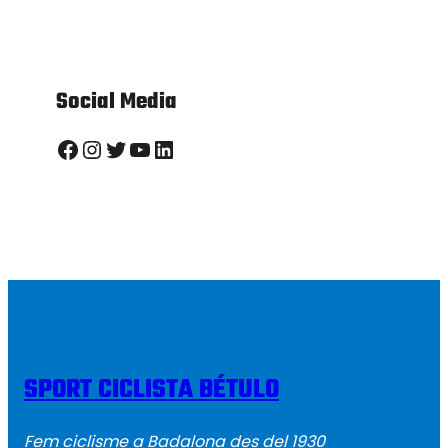
Social Media
Facebook
Instagram
Twitter
YouTube
LinkedIn
SPORT CICLISTA BÉTULO
Fem ciclisme a Badalona des del 1930