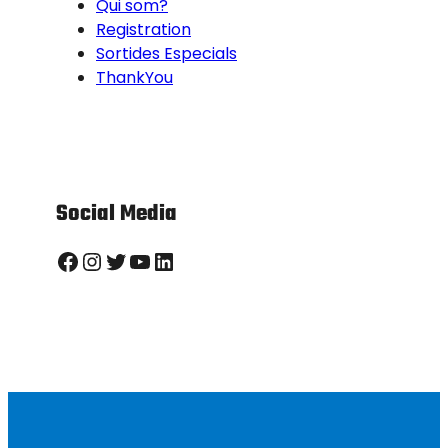
Qui som?
Registration
Sortides Especials
ThankYou
Social Media
Facebook
Instagram
Twitter
YouTube
LinkedIn