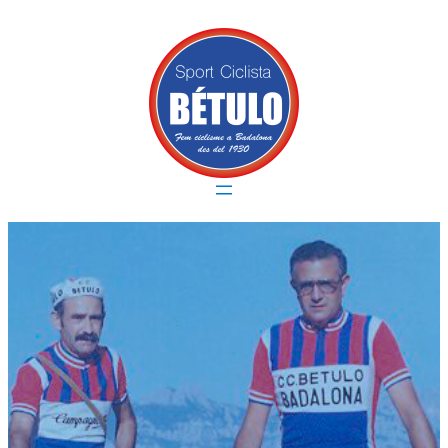
Vés
al
contingut