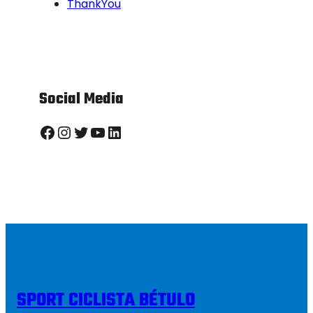
ThankYou
Social Media
Facebook
Instagram
Twitter
YouTube
LinkedIn
SPORT CICLISTA BÉTULO