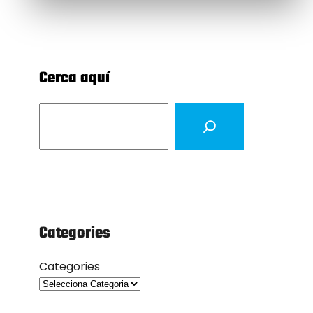
Cerca aquí
S
e
a
r
c
h
Categories
Categories