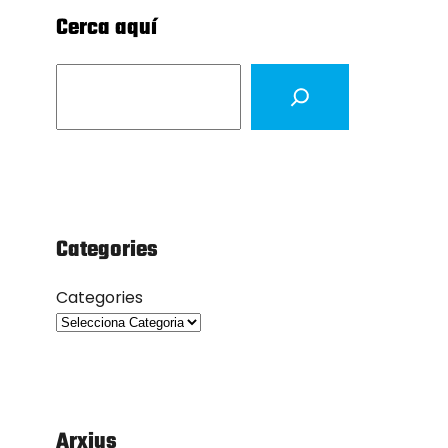
Cerca aquí
S
e
a
r
c
h
Categories
Categories
Arxius