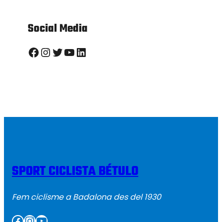
Social Media
Facebook
Instagram
Twitter
YouTube
LinkedIn
SPORT CICLISTA BÉTULO
Fem ciclisme a Badalona des del 1930
Facebook
Instagram
YouTube