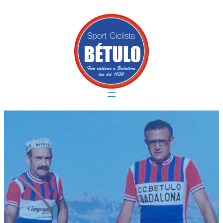
Vés
al
contingut