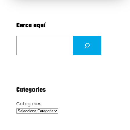
Cerca aquí
S
e
a
r
c
h
Categories
Categories