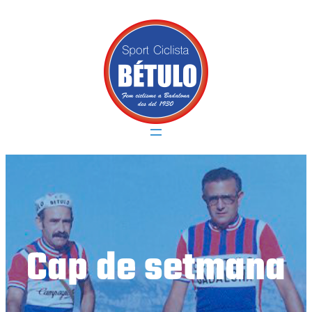
Vés
al
contingut
Cap de setmana