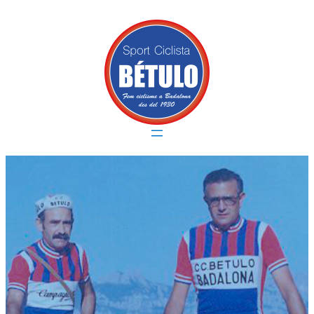
Vés
al
contingut