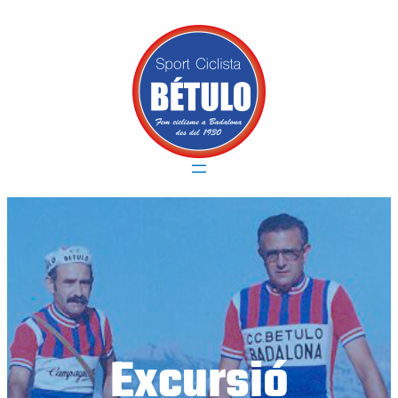
Vés
al
contingut
Excursió