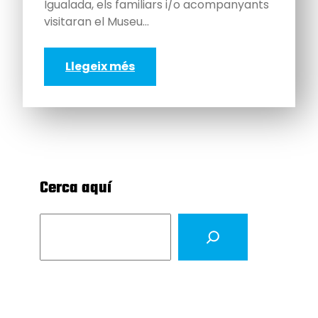
Igualada, els familiars i/o acompanyants
visitaran el Museu…
Llegeix més
Cerca aquí
S
e
a
r
c
h