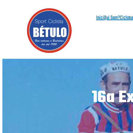
Vés
al
Inici
Qui Som?
Ciclotu
contingut
16a E