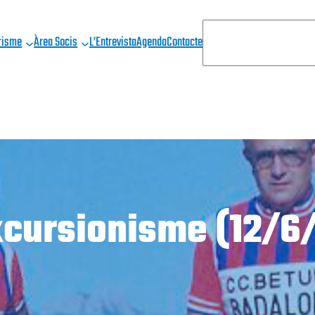
C
risme
Àrea Socis
L’Entrevista
Agenda
Contacte
E
R
C
A
xcursionisme (12/6