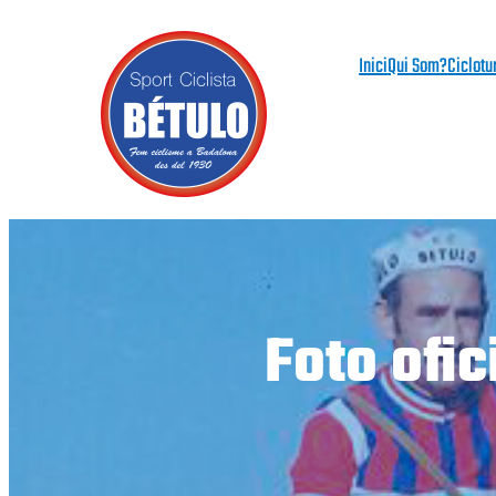
Vés
al
Inici
Qui Som?
Ciclotu
contingut
Foto ofic