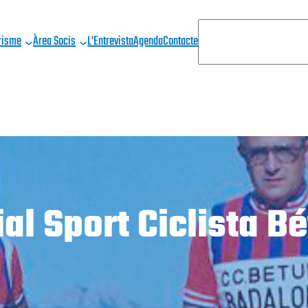
C
risme
Àrea Socis
L’Entrevista
Agenda
Contacte
E
R
C
A
ial Sport Ciclista B