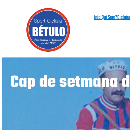
Vés
al
Inici
Qui Som?
Ciclotu
contingut
Cap de setmana de