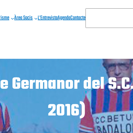
C
risme
Àrea Socis
L’Entrevista
Agenda
Contacte
E
R
C
A
 Germanor del S.C.
2016)