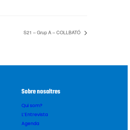
S21 – Grup A – COLLBATÓ
Sobre nosaltres
Qui som?
L’Entrevista
Agenda