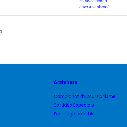
risme/calendari-
dexcursionisme/
OL
Activitats
Campionat d’Excursionisme
Sortides Especials
De viatge amb bici