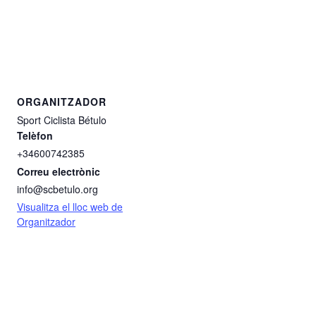
ORGANITZADOR
Sport Ciclista Bétulo
Telèfon
+34600742385
Correu electrònic
info@scbetulo.org
Visualitza el lloc web de
Organitzador