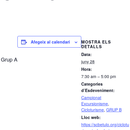
MOSTRA ELS
Afegeix al calendari
DETALLS
Data:
 Grup A
juny 28
Hora:
7:30 am – 5:00 pm
Categories
d’Esdeveniment:
Campionat
Excursionisme
,
Cicloturisme
,
GRUP B
Lloc web:
https://scbetulo.org/ciclotu