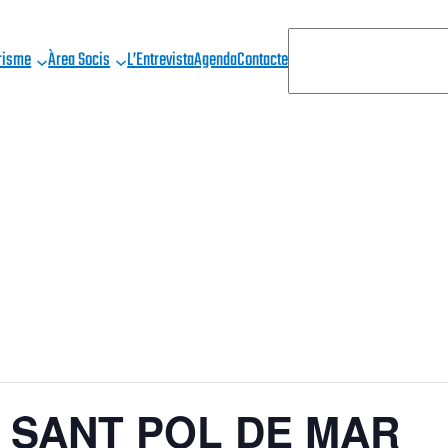
C
risme
Àrea Socis
L’Entrevista
Agenda
Contacte
E
R
C
A
 – SANT POL DE MAR