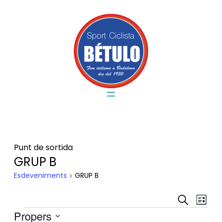
Punt de sortida
GRUP B
Esdeveniments
GRUP B
Na
Nav
Cerca
Llista
de
Propers