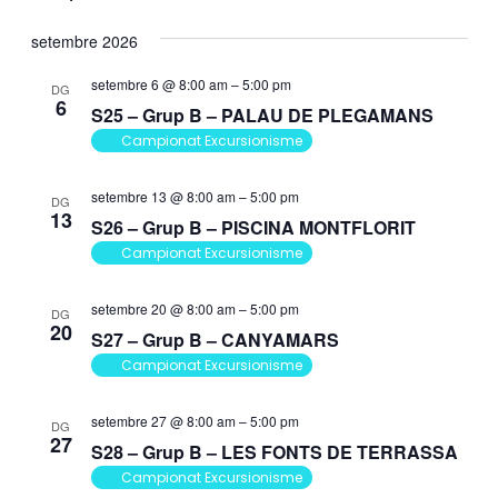
Esdeveniments
visu
vis
Selecciona
Es
una
setembre 2026
i
data.
setembre 6 @ 8:00 am
–
5:00 pm
DG
6
cer
S25 – Grup B – PALAU DE PLEGAMANS
Campionat Excursionisme
d'E
setembre 13 @ 8:00 am
–
5:00 pm
DG
13
S26 – Grup B – PISCINA MONTFLORIT
Campionat Excursionisme
setembre 20 @ 8:00 am
–
5:00 pm
DG
20
S27 – Grup B – CANYAMARS
Campionat Excursionisme
setembre 27 @ 8:00 am
–
5:00 pm
DG
27
S28 – Grup B – LES FONTS DE TERRASSA
Campionat Excursionisme