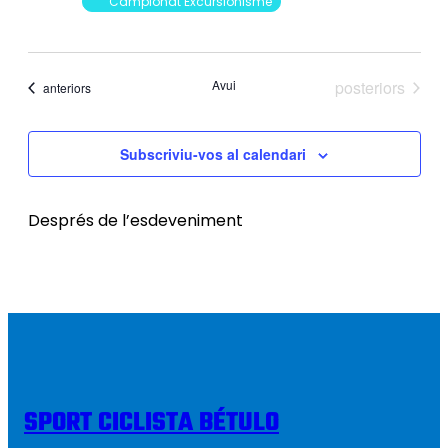
Campionat Excursionisme
Esdeveniments
Avui
posteriors
Esdeveniments
anteriors
Subscriviu-vos al calendari
Després de l’esdeveniment
SPORT CICLISTA BÉTULO