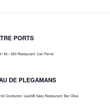
s
s
UATRE PORTS
 81 M+: 850 Restaurant: Can Parral
ALAU DE PLEGAMANS
: 60 Conductor: JuanMi Sáez Restaurant: Bar Oliva