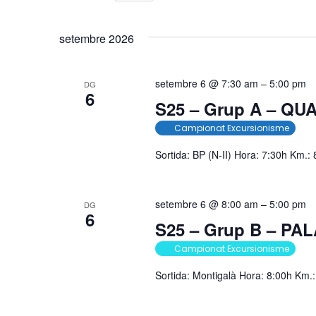
Esdeveniment
Esdeveniments
Selecciona
cerca
per
una
setembre 2026
paraula
data.
d'Esdeveniment
clau.
setembre 6 @ 7:30 am
–
5:00 pm
DG
6
S25 – Grup A – Q
Campionat Excursionisme
Sortida: BP (N-II) Hora: 7:30h Km.:
setembre 6 @ 8:00 am
–
5:00 pm
DG
6
S25 – Grup B – P
Campionat Excursionisme
Sortida: Montigalà Hora: 8:00h Km.