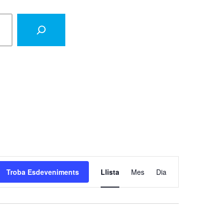
Navegació
Troba Esdeveniments
Llista
Mes
de
Dia
visualitzaci
Esdevenime