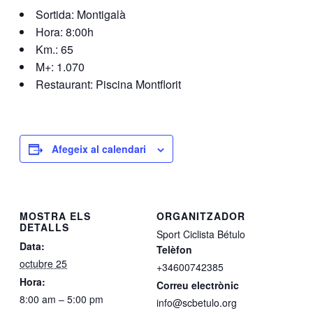
Sortida: Montigalà
Hora: 8:00h
Km.: 65
M+: 1.070
Restaurant: Piscina Montflorit
Afegeix al calendari
MOSTRA ELS
ORGANITZADOR
DETALLS
Sport Ciclista Bétulo
Data:
Telèfon
octubre 25
+34600742385
Hora:
Correu electrònic
8:00 am – 5:00 pm
info@scbetulo.org