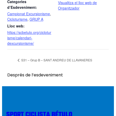
Categories
Visualitza el lloc web de
d’Esdeveniment:
Organitzador
Campionat Excursionisme
,
Cicloturisme
,
GRUP A
Lloc web:
https://scbetulo.org/ciclotur
isme/calendari-
dexcursionisme/
S31 – Grup B – SANT ANDREU DE LLAVANERES
Després de l’esdeveniment
SPORT CICLISTA BÉTULO