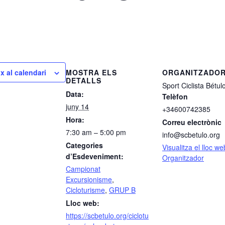
MOSTRA ELS
ORGANITZADO
x al calendari
DETALLS
Sport Ciclista Bétul
Data:
Telèfon
juny 14
+34600742385
Hora:
Correu electrònic
7:30 am – 5:00 pm
info@scbetulo.org
Categories
Visualitza el lloc w
d’Esdeveniment:
Organitzador
Campionat
Excursionisme
,
Cicloturisme
,
GRUP B
Lloc web:
https://scbetulo.org/ciclotu