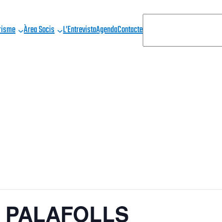
C
risme
Àrea Socis
L’Entrevista
Agenda
Contacte
E
R
C
A
 – PALAFOLLS