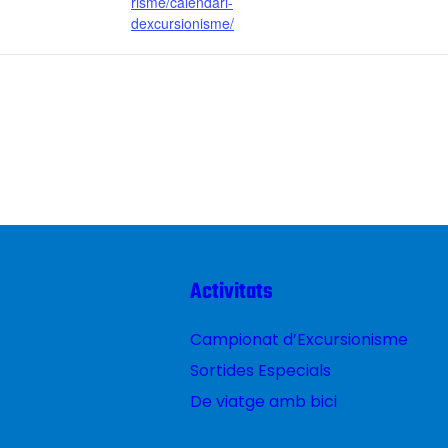
risme/calendari-
dexcursionisme/
Activitats
Campionat d’Excursionisme
Sortides Especials
De viatge amb bici