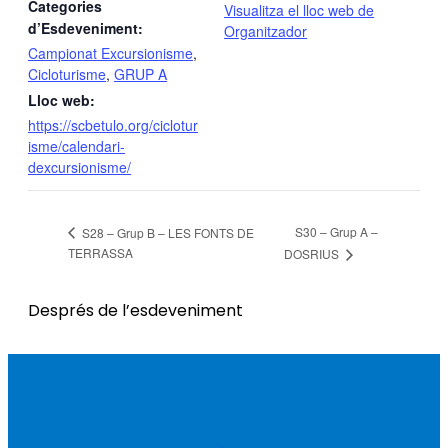
Categories
Visualitza el lloc web de
d’Esdeveniment:
Organitzador
Campionat Excursionisme
,
Cicloturisme
,
GRUP A
Lloc web:
https://scbetulo.org/ciclotur
isme/calendari-
dexcursionisme/
S30 – Grup A –
S28 – Grup B – LES FONTS DE
TERRASSA
DOSRIUS
Després de l’esdeveniment