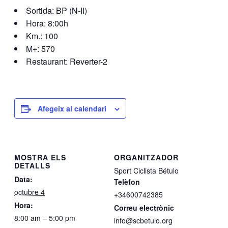
Sortida: BP (N-II)
Hora: 8:00h
Km.: 100
M+: 570
Restaurant: Reverter-2
Afegeix al calendari
MOSTRA ELS
ORGANITZADOR
DETALLS
Sport Ciclista Bétulo
Data:
Telèfon
octubre 4
+34600742385
Hora:
Correu electrònic
8:00 am – 5:00 pm
info@scbetulo.org