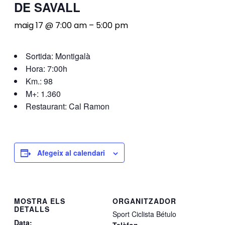
DE SAVALL
maig 17 @ 7:00 am
–
5:00 pm
Sortida: Montigalà
Hora: 7:00h
Km.: 98
M+: 1.360
Restaurant: Cal Ramon
Afegeix al calendari
MOSTRA ELS
ORGANITZADOR
DETALLS
Sport Ciclista Bétulo
Data:
Telèfon