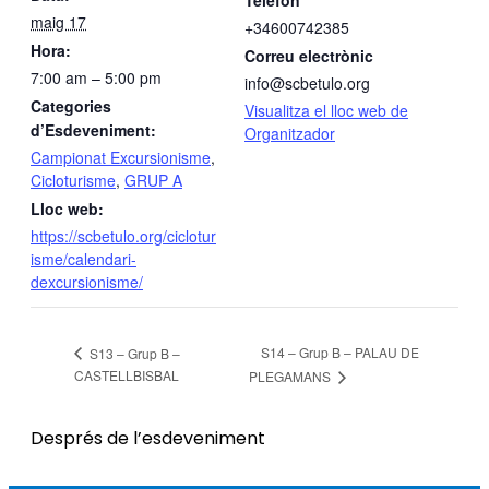
maig 17
+34600742385
Hora:
Correu electrònic
7:00 am – 5:00 pm
info@scbetulo.org
Categories
Visualitza el lloc web de
d’Esdeveniment:
Organitzador
Campionat Excursionisme
,
Cicloturisme
,
GRUP A
Lloc web:
https://scbetulo.org/ciclotur
isme/calendari-
dexcursionisme/
S14 – Grup B – PALAU DE
S13 – Grup B –
CASTELLBISBAL
PLEGAMANS
Després de l’esdeveniment