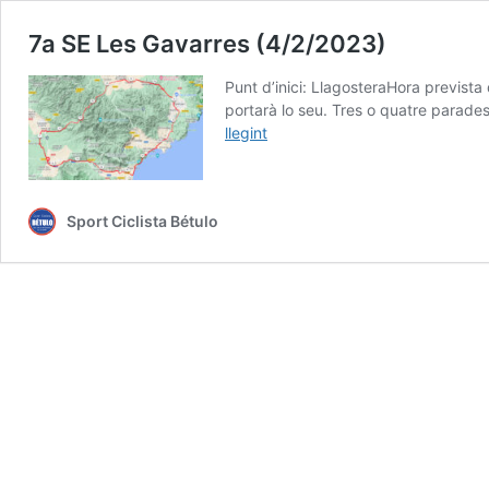
7a SE Les Gavarres (4/2/2023)
Punt d’inici: LlagosteraHora previst
portarà lo seu. Tres o quatre parades 
7a
llegint
SE
Les
Gavarres
Sport Ciclista Bétulo
(4/2/2023)